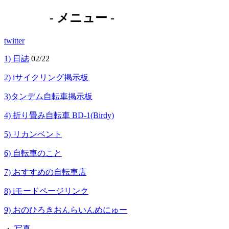
- メニュー -
twitter
1) 日誌
02/22
2) iサイクリング掲示板
3)タンデム自転車掲示板
4) 折り畳み自転車 BD-1(Birdy)
5) リカンベント
6) 自転車のこと
7) おすすめの自転車店
8) iモードページリンク
9) おのひろきおんらいんめにゅー
・
写真