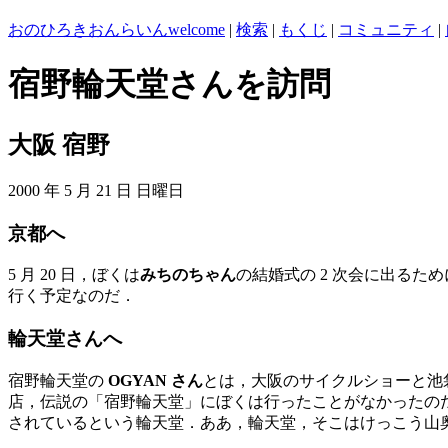
おのひろきおんらいん
welcome
|
検索
|
もくじ
|
コミュニティ
|
宿野輪天堂さんを訪問
大阪 宿野
2000 年 5 月 21 日 日曜日
京都へ
5 月 20 日，ぼくは
みちのちゃん
の結婚式の 2 次会に出るた
行く予定なのだ．
輪天堂さんへ
宿野輪天堂の
OGYAN さん
とは，大阪のサイクルショーと池
店，伝説の「宿野輪天堂」にぼくは行ったことがなかったの
されているという輪天堂．ああ，輪天堂，そこはけっこう山奥