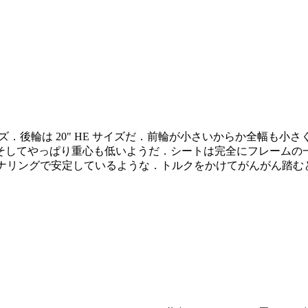
 と同じサイズ．後輪は 20" HE サイズだ．前輪が小さいからか全幅も
そしてやっぱり重心も低いようだ．シートは完全にフレームの
 より，コーナリングで安定しているような．トルクをかけてがんがん踏む