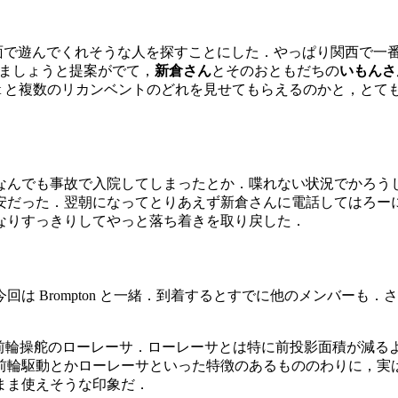
西方面で遊んでくれそうな人を探すことにした．やっぱり関西で一
ましょうと提案がでて，
新倉さん
とそのおともだちの
いもんさ
ra Swift と複数のリカンベントのどれを見せてもらえるのか
んでも事故で入院してしまったとか．喋れない状況でかろうじ
安だった．翌朝になってとりあえず新倉さんに電話してはろー
なりすっきりしてやっと落ち着きを取り戻した．
pton と一緒．到着するとすでに他のメンバーも．さっそく SHOTA さん
駆動前輪操舵のローレーサ．ローレーサとは特に前投影面積が減る
前輪駆動とかローレーサといった特徴のあるもののわりに，実
まま使えそうな印象だ．