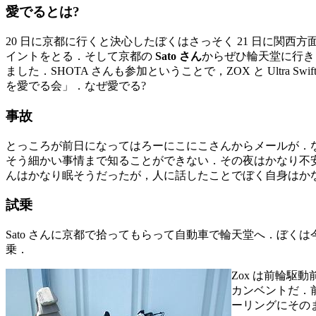
愛でるとは?
20 日に京都に行くと決心したぼくはさっそく 21 日に関
イントをとる．そして京都の
Sato さん
からぜひ輪天堂に行き
ました．SHOTA さんも参加ということで，ZOX と Ult
を愛でる会」．なぜ愛でる?
事故
とっころが前日になってはろーにこにこさんからメールが．な
そう細かい事情まで知ることができない．その夜はかなり不
んはかなり眠そうだったが，人に話したことでぼく自身はか
試乗
Sato さんに京都で拾ってもらって自動車で輪天堂へ．ぼくは今回は Brom
乗．
Zox は前輪
カンベントだ．
ーリングにその