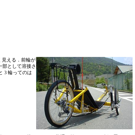
小さく見える．前輪が
一部として溶接さ
と 3 輪ってのは