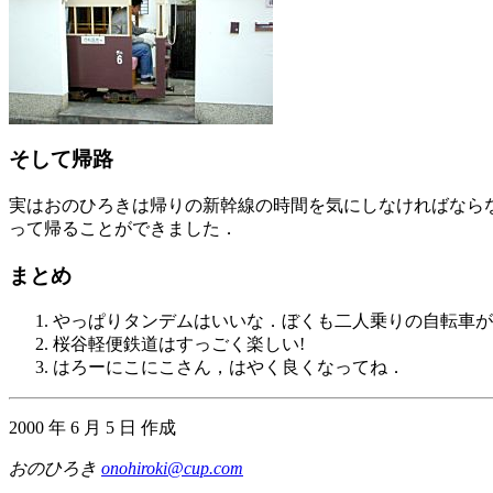
そして帰路
実はおのひろきは帰りの新幹線の時間を気にしなければならな
って帰ることができました．
まとめ
やっぱりタンデムはいいな．ぼくも二人乗りの自転車が
桜谷軽便鉄道はすっごく楽しい!
はろーにこにこさん，はやく良くなってね．
2000 年 6 月 5 日 作成
おのひろき
onohiroki@cup.com