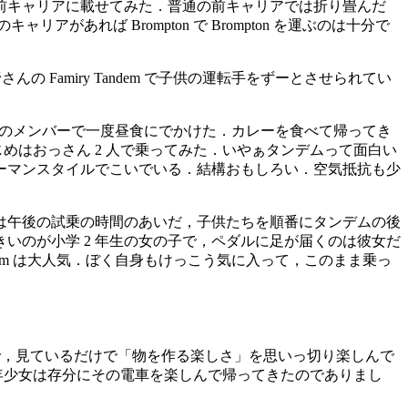
畳んで，前キャリアに載せてみた．普通の前キャリアでは折り畳んだ
アがあれば Brompton で Brompton を運ぶのは十分で
んの Famiry Tandem で子供の運転手をずーとさせられてい
人のメンバーで一度昼食にでかけた．カレーを食べて帰ってき
．はじめはおっさん 2 人で乗ってみた．いやぁタンデムって面白い
ーマンスタイルでこいでいる．結構おもしろい．空気抵抗も少
は午後の試乗の時間のあいだ，子供たちを順番にタンデムの後
いのが小学 2 年生の女の子で，ペダルに足が届くのは彼女だ
Tandem は大人気．ぼく自身もけっこう気に入って，このまま乗っ
で，見ているだけで「物を作る楽しさ」を思いっ切り楽しんで
年少女は存分にその電車を楽しんで帰ってきたのでありまし