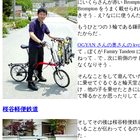
にいくらさんが赤い Brom
Brompton をうまく載せ
きそう．え? なにに使うん
もうひとつの 3 輪である鎌田
たからだ．
OGYAN さんの奥さんの kyo
て，ぼくが Famiry T
ねって．で，次に前側のサ
なくなりそう．
そんなことをして遊んでい
に乗せてぐるぐると輪天堂
け．他の子を乗せたときには，本
て帰るかとか思ったりして
桜谷軽便鉄道
そしてその後は桜谷軽便鉄
いることが伝わってくるの
た．