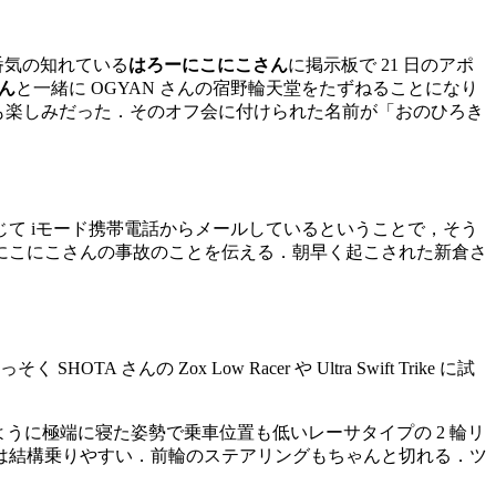
番気の知れている
はろーにこにこさん
に掲示板で 21 日のアポ
ん
と一緒に OGYAN さんの宿野輪天堂をたずねることになり
と，とても楽しみだった．そのオフ会に付けられた名前が「おのひろき
て iモード携帯電話からメールしているということで，そう
にこにこさんの事故のことを伝える．朝早く起こされた新倉さ
の Zox Low Racer や Ultra Swift Trike に試
ように極端に寝た姿勢で乗車位置も低いレーサタイプの 2 輪リ
は結構乗りやすい．前輪のステアリングもちゃんと切れる．ツ