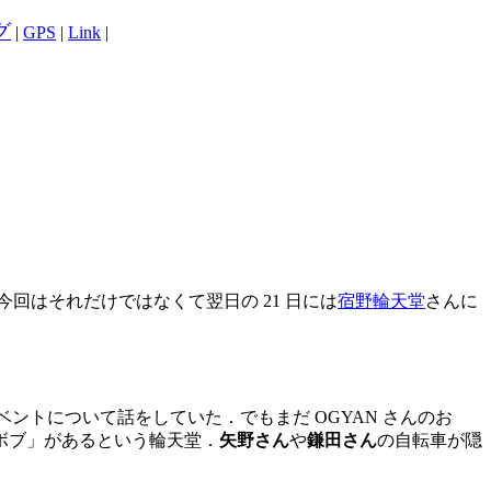
グ
|
GPS
|
Link
|
回はそれだけではなくて翌日の 21 日には
宿野輪天堂
さんに
トについて話をしていた．でもまだ OGYAN さんのお
ボブ」があるという輪天堂．
矢野さん
や
鎌田さん
の自転車が隠