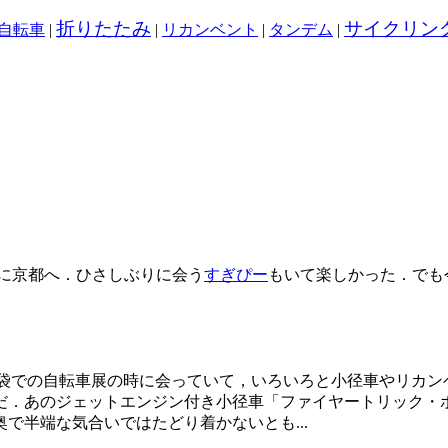
折りたたみ
サイクリン
自転車
|
|
リカンベント
|
タンデム
|
めに京都へ．ひさしぶりに会う
すぎぴー
もいて楽しかった．でも今
袋での自転車展の時に会っていて，いろいろと小径車やリカンベン
だ．あのジェットエンジン付き小径車「ファイヤートリック・
で半端な気合いではたどり着かないとも...