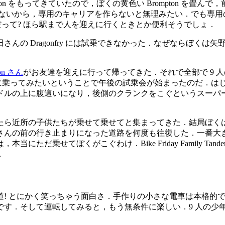
pton をもってきていたので，ぼくの黄色い Brompton を
られないから，専用のキャリアを作らないと無理みたい．でも専用のキャリ
だって? ほら駅まで人を迎えに行くときとか便利そうでしょ．
さんの Dragonfry には試乗できなかった．なぜならぼくは矢野さ
n さん
がお友達を迎えに行って帰ってきた．それで全部で 9 
andem に乗ってみたいということで午後の試乗会が始まったのだ
ドルの上に腹這いになり，後側のクランクをこぐというスーパ
たら近所の子供たちが乗せて乗せてと集まってきた．結局ぼく
さんの前の行き止まりになった道路を何度も往復した．一番大き
当にただ乗せてぼくがこぐわけ．Bike Friday Family 
．
道! とにかく笑っちゃう面白さ．手作りの小さな電車は本格的
です．そして運転してみると，もう無条件に楽しい．9 人の少