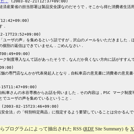
した．
(2003-02-21T12:37+09:00)
経済産業省の担当部署は製品安全課なのだそうで，そこから得た消費者生活用
12:42+09:00)
す．
2-17T23:52+09:00)
て，「ユーザの声」を集めるという話ですが，沢山のメールをいただきました．
の個別の返信はできていません．ごめんなさい．
T00:49+09:00)
 マーク制度導入なんて話があったそうで，なんだか良くない方向に話がすすん
09:00)
8 店舗の専門店なんかが代表発起人となり，自転車店の意見書に消費者の意見
15T11:47+09:00)
ミズタニ自転車さんの水谷専務からお話を伺いました．その内容は，PSC マー
とでユーザの声を集めているということ．
(2003-02-15T23:46+09:00)
品安全法」の「特別特定商品」に指定するよう要望していることは分かるんで
プログラムによって抽出された RSS (
RDF
Site Summary) を
X