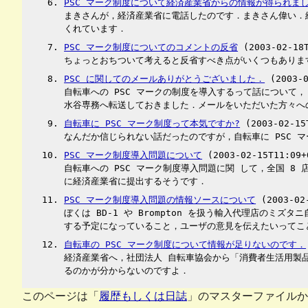
PSC マーク制度について経済産業省からの情報が得られま
まきさんが，経済産業省に電話したのです．まきさん偉い．
くれています．
PSC マーク制度についてのコメントの反省
(2003-02-18T
ちょっとおちついて考えると反省すべき点がいくつもありま
PSC に関してのメールありがとうございました．
(2003-0
自転車への PSC マークの制度を導入するって話につい
水谷専務へ転送しておきました．メールをいただいた方々へ
自転車に PSC マーク制度って本気ですか?
(2003-02-15
なんだか信じられない話だったのですが，自転車に PSC
PSC マーク制度導入問題について
(2003-02-15T11:09+
自転車への PSC マーク制度導入問題に関 して，全国 
に経済産業省に提出するそうです．
PSC マーク制度導入問題の情報ソースについて
(2003-02-
ぼくは BD-1 や Brompton を扱う輸入代理店の
する予定になっていること，ユーザの意見を伝えたいってこ
自転車の PSC マーク制度について情報が足りないのです．
経済産業省へ，社団法人 自転車協会から「消費者生活用製
るのかが分からないのですよ．
このページは「
履歴もしくは日誌
」のマスターファイルから