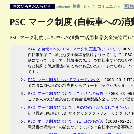
自転
おのひろきおんらいん
welcome
|
検索
|
もくじ
|
コミュニティ
|
PSC マーク制度 (自転車への
PSC マーク制度 (自転車への消費生活用製品安全法適用
BAA と自転車への PSC マーク制度適用について
(2005-0
自転車業界で，新たな安全基準を設けようってことで，PSC
約になってしまって，競技用のスポーツ自転車などの扱いで
など特殊で付加価値があるものも扱いたい．そのために PS
です．
PSC マーク制度についてフィードバック
(2003-03-14T1
ミズタニ自転車の水谷専務からフィードバックがありました
PSC マーク制度について，こぐさんの報告
(2003-03-06T
こぐさんが経済産業省に消費生活用製品安全法について電話で
PSC マーク制度について，その後の「浸み出してきた話」
(
折り畳み自転車の BD サイクリングクラブメーリングリス
PSC マーク制度について，21 日の後の話
(2003-02-28T
意見書の収集のその後についてミズタニ自転車の水谷専務よ