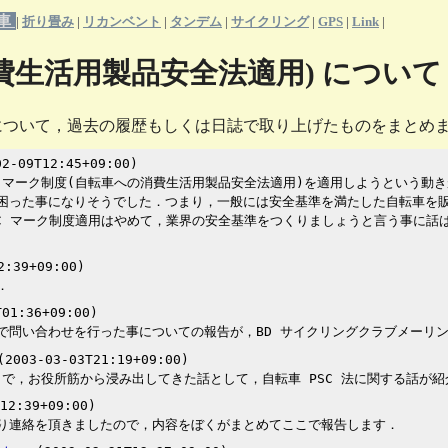
車
|
折り畳み
|
リカンベント
|
タンデム
|
サイクリング
|
GPS
|
Link
|
消費生活用製品安全法適用) について
) について，過去の履歴もしくは日誌で取り上げたものをまとめ
2-09T12:45+09:00)
 マーク制度(自転車への消費生活用製品安全法適用)を適用しようという動き
困った事になりそうでした．つまり，一般には安全基準を満たした自転車を
C マーク制度適用はやめて，業界の安全基準をつくりましょうと言う事に話は
2:39+09:00)
．
01:36+09:00)
問い合わせを行った事についての報告が，BD サイクリングクラブメーリン
2003-03-03T21:19+09:00)
トで，お役所筋から浸み出してきた話として，自転車 PSC 法に関する話が
12:39+09:00)
り連絡を頂きましたので，内容をぼくがまとめてここで報告します．