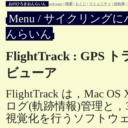
おのひろきおんらいん
welcome
|
検索
|
もくじ
|
コミュニティ
|
自転車
|
Menu / サイクリングに
んらいん
FlightTrack : G
ビューア
FlightTrack は，Mac
ログ(軌跡情報)管理と，
視覚化を行うソフトウ