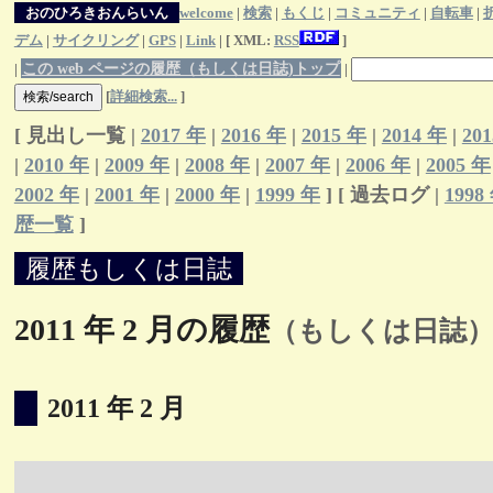
おのひろきおんらいん
welcome
|
検索
|
もくじ
|
コミュニティ
|
自転車
|
デム
|
サイクリング
|
GPS
|
Link
| [ XML:
RSS
]
この web ページの履歴（もしくは日誌)トップ
|
|
[
詳細検索...
]
[ 見出し一覧 |
2017 年
|
2016 年
|
2015 年
|
2014 年
|
20
|
2010 年
|
2009 年
|
2008 年
|
2007 年
|
2006 年
|
2005 年
2002 年
|
2001 年
|
2000 年
|
1999 年
] [ 過去ログ |
1998
歴一覧
]
履歴もしくは日誌
2011 年 2 月の履歴
（もしくは日誌
2011 年 2 月