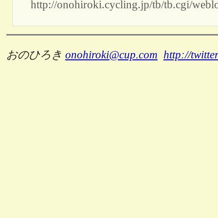
http://onohiroki.cycling.jp/tb/tb.cgi/w
おのひろき
onohiroki@cup.com
http://twitt