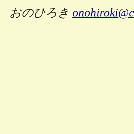
おのひろき
onohiroki@