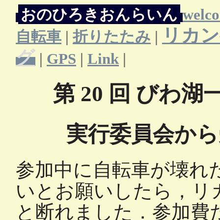
おのひろきおんらいん
welc
リカン
自転車
|
折りたたみ
|
グ
|
GPS
|
Link
|
第 20 回 び
実行委員会から
参加中に自転車が壊れ
いとお願いしたら，リ
と断れました．参加費だ