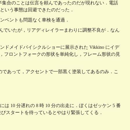
6 時半集合のことは伝言を頼んであったのだが現れない．電話
という事態は回避できたのだった．
ンベントも問題なく車検を通過．
込んでいたが，リアディレイラーまわりに調整不良が．なん
メイドバイシクルショーに展示された Vikkino にイデ
ino では，フロントフォークの形状を単純化し，フレーム形状の見
ままなのであって，アクセントで一部黒く塗装してあるのみ．こ
10 分遅れの 8 時 10 分の出走に．ぼくはゼッケン 5 番
並びスタートを待っているとやはり緊張してくる．