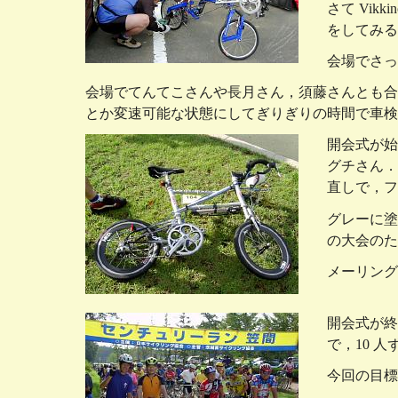
さて Vi
をしてみる
会場でさっ
会場でてんてこさんや長月さん，須藤さんとも合
とか変速可能な状態にしてぎりぎりの時間で車検
開会式が始
グチさん．そ
直しで，フ
グレーに塗
の大会のた
メーリング
開会式が終り
で，10 
今回の目標は