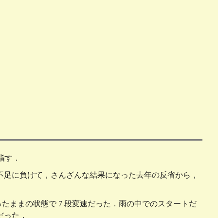
目指す．
．寝不足に負けて，さんざんな結果になった去年の反省から，
買ったままの状態で 7 段変速だった．雨の中でのスタートだ
だった．