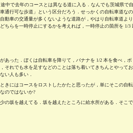
る．途中で去年のコースとは異なる道に入る．なんでも茨城県で
車通行可な歩道」という区分だろう．せっかくの自転車道なの
自動車の交通量が多くないような道路が，やはり自転車道より
ちらを一時停止にするかを考えれば，一時停止の箇所を 1/3
があった．ぼくは自転車を降りて，バナナを 1/2 本を食べ，
，それでも水を足すなどのことは落ち着いてきちんとやってお
ない人も多い．
ときにはコースをロストしたかたと思ったが，単にそこの自転
なのではないか?
少の坂を越えてる．坂を越えたところに給水所がある．そこで