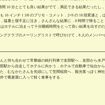
 年は 7 時間 10 分ととても良い結果がでて，満足できる結果だ
 16 インチ 1 3/8 のプリモ・コメット．2×9 の 18 
，猛暑と寝不足に泣き，さんざんな結果に．8 時間で帰るこ
年はホテルに泊まって十分睡眠時間をとって良い結果を出すの
リングクラブのメーリングリストで呼びかけて，8 人のメンバ
んと待ち合わせて常磐線の鈍行列車で友部駅へ．友部から水戸
部駅から自走してホテルに向かう．ホテルで自動車で仙台から
た．むなかたさんを先頭にして笠間稲荷へ．観光客っぽく神社
外で蕎麦屋に入って軽く食事をする．