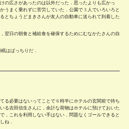
けの広さがあったのは以外だった．思ったよりも広かっ
うまく乗れずに苦労していた．公園で 3 人でいろいろと
るとちょうどまきさんが友人の自動車に送られて到着した
，翌日の朝食と補給食を確保するためにむなかたさんの自
睡眠はばっちりだ．
てる必要はないってことで 6 時半にホテルの玄関前で待ち
いる吉田信生さんに，余計な荷物はホテルに預けておいた
で，これを利用しない手はない．問題なくゴールできると
しね．