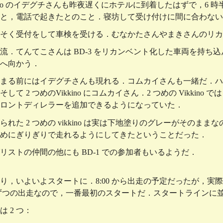
kkino のイデグチさんも昨夜遅くにホテルに到着したはずで，
と，電話で起きたとのこと．寝坊して受け付けに間に合わない
そく受付をして車検を受ける．むなかたさんやまきさんのリカ
流．てんてこさんは BD-3 をリカンベント化した車両を持ち
へ向かう．
まる前にはイデグチさんも現れる．コムカイさんも一緒だ．ハンド
して 2 つめのVikkino にコムカイさん．2 つめの Vikk
ロントディレラーを追加できるようになっていた．
られた 2 つめの vikkino は実は下地塗りのグレーがその
めにぎりぎりで走れるようにしてきたということだった．
リストの仲間の他にも BD-1 での参加者もいるようだ．
，いよいよスタートに．8:00 から出走の予定だったが，実際には 
人ずつの出走なので，一番最初のスタートだ．スタートラインに
 2 つ：