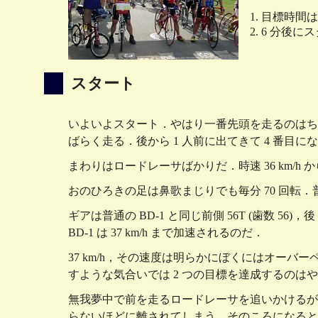
目標時間は 6
6 分後に
スタート
いよいよスタート．やはり一番先頭を走るのはち
ばらく走る．後から 1 人前に出てきて 4 番目にな
まわりはロードレーサばかりだ．時速 36 km/h か
おのひろきの足は鼻歌まじりでも毎分 70 回転．
ギアは普通の BD-1 と同じ前側 56T (歯数 56
BD-1 は 37 km/h まで加速されるのだ．
37 km/h，その速度は明らかにぼくにはオー
すような気合いでは 2 つの目標を達成するのは
無我夢中で前を走るロードレーサを追いかけるが
らないほどに離されてしまう．そのころになると