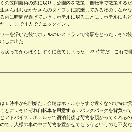
くの笠間芸術の森に戻り，公園内を散策．自転車で散策するだ
生さんはむなかたさんのタイフンに試乗してみる物の，なかなか
る内に時間が過ぎていき，ホテルに戻ることに．ホテルにもど
た．ここで 4 人でチェックイン．
ワーを浴びた後でホテルのレストランで食事をとった．その後
出しに出た．
ら戻ってからぼくはすぐに寝てしまった．22 時前だ．これで
は 6 時半から開始だ．会場はホテルからすぐ近くなので特に慌
ことに．それぞれ自転車を用意する．バックパックを背負って
とアドバイス．ホテルって宿泊前後は荷物を預かってくれるの
ので，人様の車の中に荷物を置かせてもらうというのも不安だ