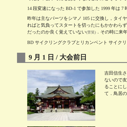
14 段変速になった BD-1 で参加した 1999
昨年は主なパーツをシマノ 105 に交換し，タイヤも
ればと気負ってスタートを切ったにもかかわらず
だったのか良く覚えていない
．その時に来
(苦笑)
BD サイクリングクラブとリカンベント サイク
9 月 1 日 / 大会前日
吉田信生さ
ないので友
ることにし
て．鳥居の