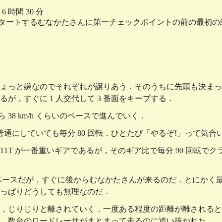
 時間 30 分
スタートするむなかたさんに第一チェックポイントの前の最初
ょっと嫌なのでそれぞれが譲りあう．そのうちに先頭も決まって
るが，すぐに 1 人交代して 3 番面をキープする．
ら 38 km/h くらいのペースで進んでいく．
普通にしていても毎分 80 回転．ひとたび「やるぞ!」って気合
)，後 11T が一番重いギアであるが，そのギア比で毎分 90 回転でク
バーペースだが，すぐに後からむなかたさんが来るのだ．とにか
やっぱりどうしても無理なのだ．
，じりじりと離されていく．一度ある程度の距離が離されると
，数台のロードレーサがまとまって走るのに追い抜かれた．