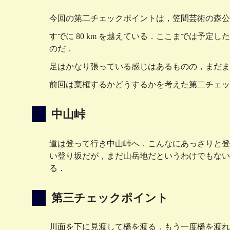
今回の第二チェックポイントは，笠間芸術の森公
すでに 80 km を越えている．ここまでは予
のだ．
足はかなり張っている感じはあるものの，まだまだ回
前回は棄権するかどうするかを考えた第二チェッ
中山峠
道は登って行き中山峠へ．こんなにあっさりと登
い登り坂だが，まだ山岳地だというわけでもない
る．
第三チェックポイント
川面を下に見渡して橋を渡る．もう一度橋を渡れ