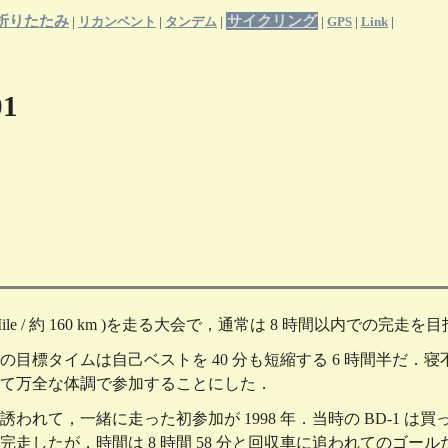
折りたたみ
サイクリング
|
リカンベント
|
タンデム
|
|
GPS
|
Link
|
1
 Mile / 約 160 km )を走る大会で，通常は 8 時間以内での完走を
年の目標タイムは自己ベストを 40 分も短縮する 6 時間半だ
て万全な体調で参加することにした．
れて，一緒に走った初参加が 1998 年．当時の BD-1 は
走したが，時間は 8 時間 58 分と回収車に追われてのゴール