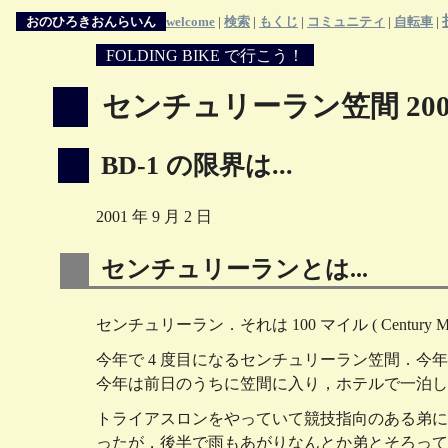
おのひろきおんらいん
welcome
|
検索
|
もくじ
|
コミュニティ
|
自転車
|
FOLDING BIKE で行こう！
センチュリーラン笠間 200
BD-1 の限界は...
2001 年 9 月 2 日
センチュリーランとは...
センチュリーラン．それは 100 マイル ( Century
今年で 4 度目になるセンチュリーラン笠間．今
今年は前日のうちに笠間に入り，ホテルで一泊し
トライアスロンをやっていて競技指向のある弟に誘わ
ったが，後半で雨もあがりなんとか弟とそろって完