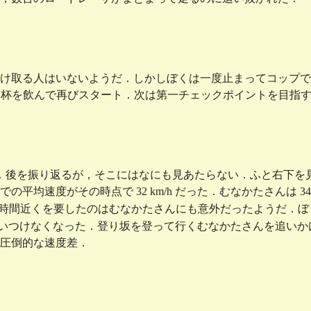
け取る人はいないようだ．しかしぼくは一度止まってコップで
 2 杯を飲んで再びスタート．次は第一チェックポイントを目指
る．後を振り返るが，そこにはなにも見あたらない．ふと右下を
均速度がその時点で 32 km/h だった．むなかたさんは 34
1 時間近くを要したのはむなかたさんにも意外だったようだ．
追いつけなくなった．登り坂を登って行くむなかたさんを追い
圧倒的な速度差．