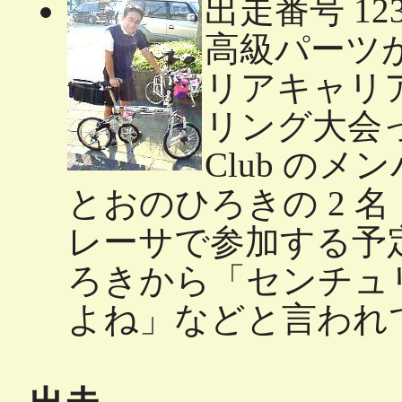
出走番号 12
高級パーツ
リアキャリ
リング大会っぽ
Club の
とおのひろきの 2 
レーサで参加する予
ろきから「センチュリ
よね」などと言われて 