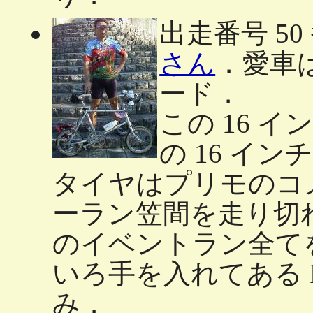
出走番号 50
さん
．愛車は
ード．
この 16 インチ
の 16 イ
タイヤはプリモのコ
ーラン笠間を走り切
のイベントラン全て
いろ手を入れてある PEUG
み．