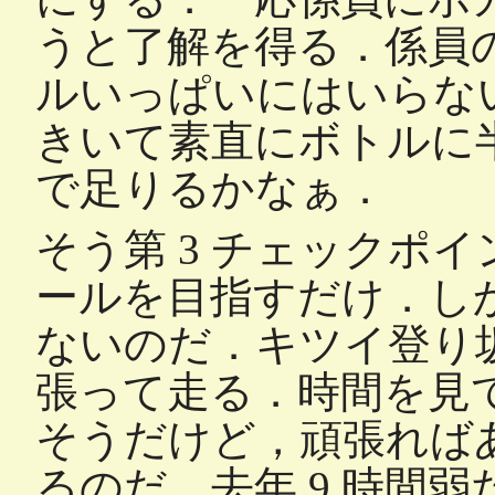
うと了解を得る．係員
ルいっぱいにはいらな
きいて素直にボトルに
で足りるかなぁ．
そう第 3 チェックポ
ールを目指すだけ．し
ないのだ．キツイ登り
張って走る．時間を見て
そうだけど，頑張ればあ
るのだ．去年 9 時間弱