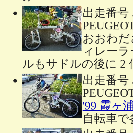
出走番号 
PEUGEOT 
おおわだ
ィレーラ
ルもサドルの後に 2
出走番号 
PEUGEOT 
'99 霞
自転車で