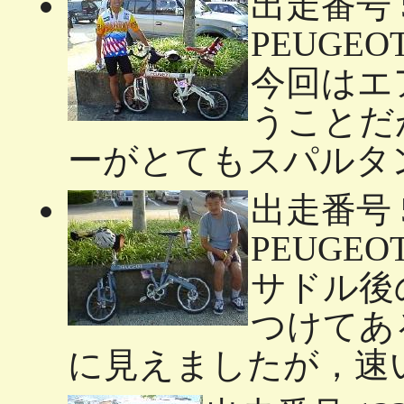
出走番号 
PEUGEOT 
今回はエ
うことだ
ーがとてもスパルタ
出走番号
PEUGEOT 
サドル後
つけてあ
に見えましたが，速