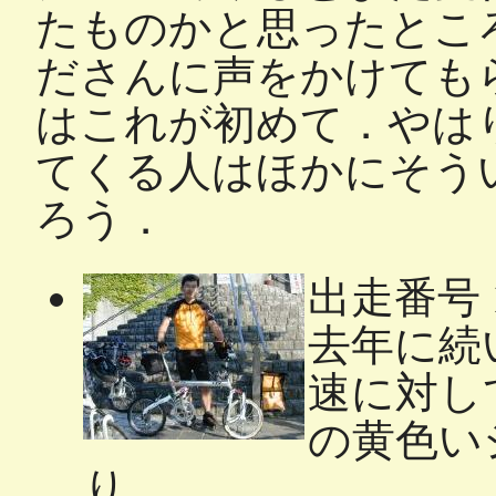
たものかと思ったとこ
ださんに声をかけても
はこれが初めて．やはり
てくる人はほかにそう
ろう．
出走番号 
去年に続い
速に対して今
の黄色い
り．