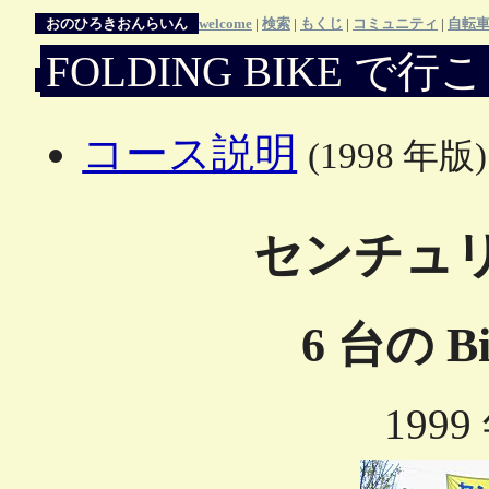
おのひろきおんらいん
welcome
|
検索
|
もくじ
|
コミュニティ
|
自転
FOLDING BIKE で行
コース説明
(1998 年版)
センチュリ
6 台の B
1999