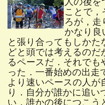
人の後を
ことで，
ろが，走
かなり良
と張り合ってもしかた
どと頭では考えるのだ
るペースだ．それでも
った．一番始めの出走
より速いペースの人が
り．自分が誰かに追い
い．誰かの後につこう